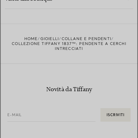
PER SAPERNE DI PIÙ
TROVA LA BOUTIQUE PIÙ VICINA A TE
HOME
GIOIELLI
COLLANE E PENDENTI
COLLEZIONE TIFFANY 1837™: PENDENTE A CERCHI
INTRECCIATI
Novità da Tiffany
E-MAIL
ISCRIVITI