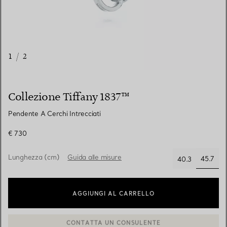
1
/
2
Collezione Tiffany 1837™
Pendente A Cerchi Intrecciati
€ 730
Lunghezza (cm)
Guida alle misure
45.7
40.3
selezi
AGGIUNGI AL CARRELLO