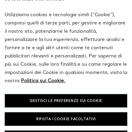
SERVICES
Utilizziamo cookies e tecnologie simili (“Cookie”),
compresi quelli di terze parti, per gestire e migliorare
il nostro sito, potenziarne le funzionalità,
SU TIFFANY & CO.
personalizzare la tua esperienza, effettuare analisi e
fornire a te e agli altri utenti come te contenuti
pubblicitari rilevanti e personalizzati. Per saperne di
LEGALE
più sui Cookie, sulle loro finalità e su come regolare le
impostazioni dei Cookie in qualsiasi momento, visita la
nostra
Politica sui Cookie.
SEGUICI
GESTISCI LE PREFERENZE SUI COOKIE
Cambia posizione:
RIFIUTA I COOKIE FACOLTATIVI
T&Co. 2026