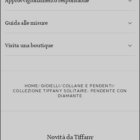
Approvvigionamento responsabile
Guida alle misure
CONTATTACI
PER SAPERNE DI PIÙ
Visita una boutique
PER SAPERNE DI PIÙ
TROVA LA BOUTIQUE PIÙ VICINA A TE
HOME
GIOIELLI
COLLANE E PENDENTI
COLLEZIONE TIFFANY SOLITAIRE: PENDENTE CON
DIAMANTE
Novità da Tiffany