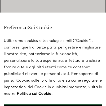
SERVIZIO CLIENTI
Preferenze Sui Cookie
SERVICES
Utilizziamo cookies e tecnologie simili (“Cookie”),
compresi quelli di terze parti, per gestire e migliorare
il nostro sito, potenziarne le funzionalità,
SU TIFFANY & CO.
personalizzare la tua esperienza, effettuare analisi e
fornire a te e agli altri utenti come te contenuti
pubblicitari rilevanti e personalizzati. Per saperne di
LEGALE
più sui Cookie, sulle loro finalità e su come regolare le
impostazioni dei Cookie in qualsiasi momento, visita la
nostra
Politica sui Cookie.
SEGUICI