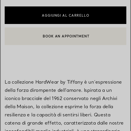
AGGIUNGI AL CARRELLO
BOOK AN APPOINTMENT
CONTATTA UN CONSULENTE CLIENTI O PRENOTA UN APPUN
La collezione HardWear by Tiffany è un’espressione
della forza dirompente dell’amore. Ispirata a un
iconico bracciale del 1962 conservato negli Archivi
della Maison, la collezione esprime la forza della
resilienza e la capacità di sentirsi liberi. Questa
catena di grande effetto, caratterizzata dalle nostre
inconfondibili maglie industriali, è una straordinaria