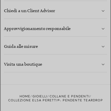
Chiedi a un Client Advisor
PER SAPERNE DI PIÙ
Approvvigionamento responsabile
Guida alle misure
CONTATTACI
PER SAPERNE DI PIÙ
Visita una boutique
PER SAPERNE DI PIÙ
TROVA LA BOUTIQUE PIÙ VICINA A TE
HOME
GIOIELLI
COLLANE E PENDENTI
COLLEZIONE ELSA PERETTI®: PENDENTE TEARDROP