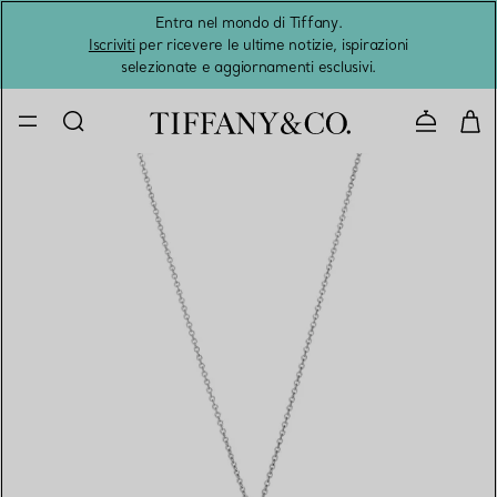
Entra nel mondo di Tiffany.
L'estat
Iscriviti
per ricevere le ultime notizie, ispirazioni
selezionate e aggiornamenti esclusivi.
Contatta