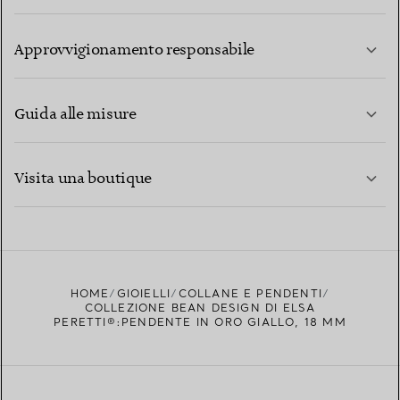
PER SAPERNE DI PIÙ
Approvvigionamento responsabile
Guida alle misure
CONTATTACI
PER SAPERNE DI PIÙ
Visita una boutique
PER SAPERNE DI PIÙ
TROVA LA BOUTIQUE PIÙ VICINA A TE
HOME
GIOIELLI
COLLANE E PENDENTI
COLLEZIONE BEAN DESIGN DI ELSA
PERETTI®:PENDENTE IN ORO GIALLO, 18 MM