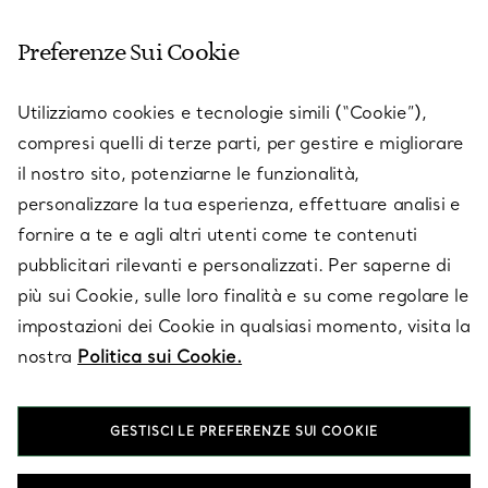
SERVIZIO CLIENTI
Preferenze Sui Cookie
SERVICES
Utilizziamo cookies e tecnologie simili (“Cookie”),
compresi quelli di terze parti, per gestire e migliorare
il nostro sito, potenziarne le funzionalità,
SU TIFFANY & CO.
personalizzare la tua esperienza, effettuare analisi e
fornire a te e agli altri utenti come te contenuti
pubblicitari rilevanti e personalizzati. Per saperne di
LEGALE
più sui Cookie, sulle loro finalità e su come regolare le
impostazioni dei Cookie in qualsiasi momento, visita la
nostra
Politica sui Cookie.
SEGUICI
GESTISCI LE PREFERENZE SUI COOKIE
Cambia posizione: