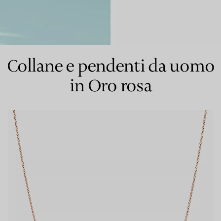
Anelli per coppie
Eternity Rings
Collane e pendenti da uomo
in Oro rosa
 un esperto di diamanti Tiffany.