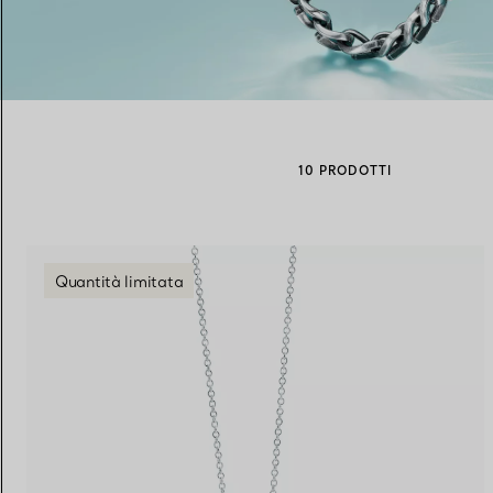
Fedi per Lei
Fedi per Lui
10 PRODOTTI
Prenota il tuo
appuntamento
con
Quantità limitata