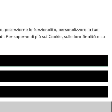
giornamenti esclusivi.
Contattaci
Accedi al tuo
ito, potenziarne le funzionalità, personalizzare la tua
ti. Per saperne di più sui Cookie, sulle loro finalità e su
ndenti e collane da uomo
omo si distinguono per le catene minimal, le piastrine ID da
cisione e gli eleganti pendenti, classici e facili da indossare.
o speciale al tuo stile con le collane da uomo Tiffany.