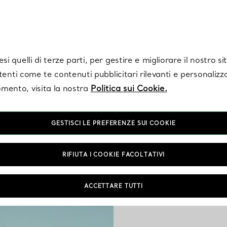
Tiffany.
Iscriviti
per ricevere le ultime notizie, ispirazioni selezionate e ag
i quelli di terze parti, per gestire e migliorare il nostro s
utenti come te contenuti pubblicitari rilevanti e personalizza
mento, visita la nostra
Politica sui Cookie.
GESTISCI LE PREFERENZE SUI COOKIE
Pe
RIFIUTA I COOKIE FACOLTATIVI
Le nostre collane da u
ACCETTARE TUTTI
personalizzare con un’in
Aggiungi un tocc