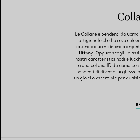
Coll
Le Collane e pendenti da uomo in
artigianale che ha reso celebr
catena da uomo in oro o argento,
Tiffany. Oppure scegli i class
nostri caratteristici nodi e luc
a una collana ID da uomo con 
pendenti di diverse lunghezze p
un gioiello essenziale per quals
B