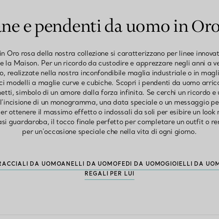
ane e pendenti da uomo in Oro
 Oro rosa della nostra collezione si caratterizzano per linee innova
e la Maison. Per un ricordo da custodire e apprezzare negli anni a ven
 realizzate nella nostra inconfondibile maglia industriale o in magli
ici modelli a maglie curve e cubiche. Scopri i pendenti da uomo arricc
chetti, simbolo di un amore dalla forza infinita. Se cerchi un ricordo e
l’incisione di un monogramma, una data speciale o un messaggio pe
er ottenere il massimo effetto o indossali da soli per esibire un look 
iasi guardaroba, il tocco finale perfetto per completare un outfit o re
per un’occasione speciale che nella vita di ogni giorno.
RACCIALI DA UOMO
ANELLI DA UOMO
FEDI DA UOMO
GIOIELLI DA UO
REGALI PER LUI