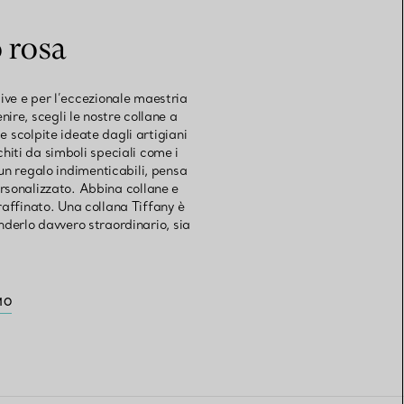
 rosa
tive e per l’eccezionale maestria
ire, scegli le nostre collane a
e scolpite ideate dagli artigiani
hiti da simboli speciali come i
 un regalo indimenticabili, pensa
rsonalizzato. Abbina collane e
raffinato. Una collana Tiffany è
nderlo davvero straordinario, sia
MO