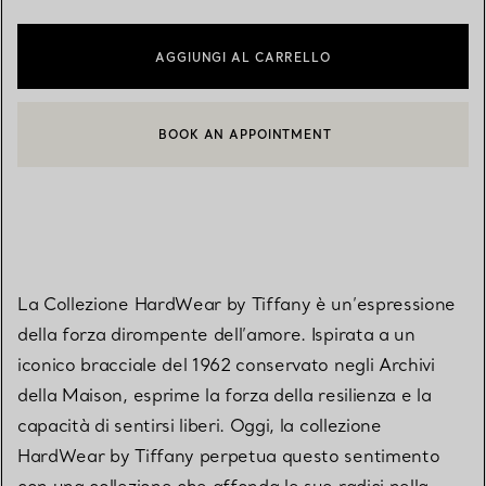
AGGIUNGI AL CARRELLO
BOOK AN APPOINTMENT
CONTATTA UN CONSULENTE CLIENTI O PRENOTA UN APPUN
La Collezione HardWear by Tiffany è un’espressione
della forza dirompente dell’amore. Ispirata a un
iconico bracciale del 1962 conservato negli Archivi
della Maison, esprime la forza della resilienza e la
capacità di sentirsi liberi. Oggi, la collezione
HardWear by Tiffany perpetua questo sentimento
con una collezione che affonda le sue radici nella