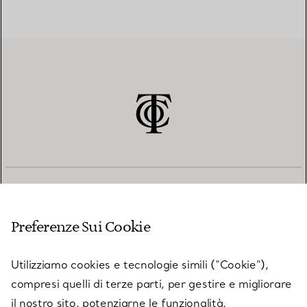
SERVIZIO CLIENTI
Preferenze Sui Cookie
SERVICES
Utilizziamo cookies e tecnologie simili (“Cookie”),
compresi quelli di terze parti, per gestire e migliorare
il nostro sito, potenziarne le funzionalità,
SU TIFFANY & CO.