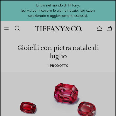
Entra nel mondo di Tiffany.
L'estat
Iscriviti
per ricevere le ultime notizie, ispirazioni
selezionate e aggiornamenti esclusivi.
Contatta
Gioielli con pietra natale di
luglio
1 PRODOTTO