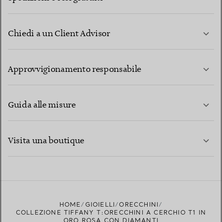
Chiedi a un Client Advisor
PER SAPERNE DI PIÙ
Approvvigionamento responsabile
Guida alle misure
CONTATTACI
PER SAPERNE DI PIÙ
Visita una boutique
PER SAPERNE DI PIÙ
TROVA LA BOUTIQUE PIÙ VICINA A TE
HOME
GIOIELLI
ORECCHINI
COLLEZIONE TIFFANY T:ORECCHINI A CERCHIO T1 IN
ORO ROSA CON DIAMANTI