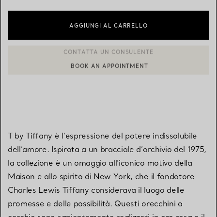
AGGIUNGI AL CARRELLO
BOOK AN APPOINTMENT
CONTATTA UN CONSULENTE CLIENTI O PRENOTA UN APPUN
T by Tiffany è l’espressione del potere indissolubile
dell’amore. Ispirata a un bracciale d’archivio del 1975,
la collezione è un omaggio all’iconico motivo della
Maison e allo spirito di New York, che il fondatore
Charles Lewis Tiffany considerava il luogo delle
promesse e delle possibilità. Questi orecchini a
cerchio sono sapientemente realizzati in oro rosa e il