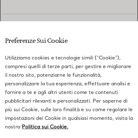
SERVIZIO CLIENTI
Preferenze Sui Cookie
SERVICES
Utilizziamo cookies e tecnologie simili (“Cookie”),
compresi quelli di terze parti, per gestire e migliorare
il nostro sito, potenziarne le funzionalità,
SU TIFFANY & CO.
personalizzare la tua esperienza, effettuare analisi e
fornire a te e agli altri utenti come te contenuti
pubblicitari rilevanti e personalizzati. Per saperne di
LEGALE
più sui Cookie, sulle loro finalità e su come regolare le
impostazioni dei Cookie in qualsiasi momento, visita la
nostra
Politica sui Cookie.
SEGUICI