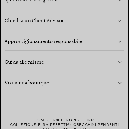
Spedizioni e resi gratuiti
Chiedi a un Client Advisor
PER SAPERNE DI PIÙ
Approvvigionamento responsabile
Guida alle misure
CONTATTACI
PER SAPERNE DI PIÙ
Visita una boutique
PER SAPERNE DI PIÙ
TROVA LA BOUTIQUE PIÙ VICINA A TE
HOME
GIOIELLI
ORECCHINI
COLLEZIONE ELSA PERETTI®: ORECCHINI PENDENTI