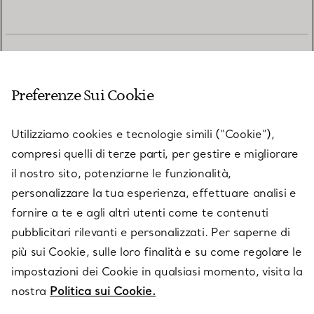
SERVIZIO CLIENTI
Preferenze Sui Cookie
SERVICES
Utilizziamo cookies e tecnologie simili (“Cookie”),
compresi quelli di terze parti, per gestire e migliorare
il nostro sito, potenziarne le funzionalità,
SU TIFFANY & CO.
personalizzare la tua esperienza, effettuare analisi e
fornire a te e agli altri utenti come te contenuti
pubblicitari rilevanti e personalizzati. Per saperne di
LEGALE
più sui Cookie, sulle loro finalità e su come regolare le
impostazioni dei Cookie in qualsiasi momento, visita la
nostra
Politica sui Cookie.
SEGUICI