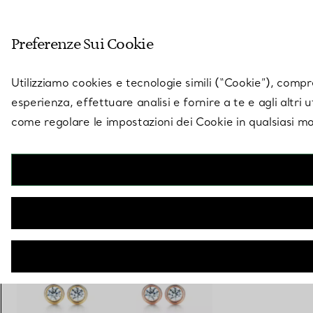
Entra nel mondo di 
Preferenze Sui Cookie
Vai alla pagina dei negozi
Utilizziamo cookies e tecnologie simili (“Cookie”), compres
esperienza, effettuare analisi e fornire a te e agli altri 
come regolare le impostazioni dei Cookie in qualsiasi mo
Collezione Diamonds by the Yard® di
Elsa Peretti®
Orecchini
€ 2.100