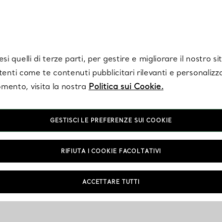
Tiffany.
Iscriviti
per ricevere le ultime notizie, ispirazioni selezionate e ag
i quelli di terze parti, per gestire e migliorare il nostro s
utenti come te contenuti pubblicitari rilevanti e personalizza
mento, visita la nostra
Politica sui Cookie.
GESTISCI LE PREFERENZE SUI COOKIE
RIFIUTA I COOKIE FACOLTATIVI
ACCETTARE TUTTI