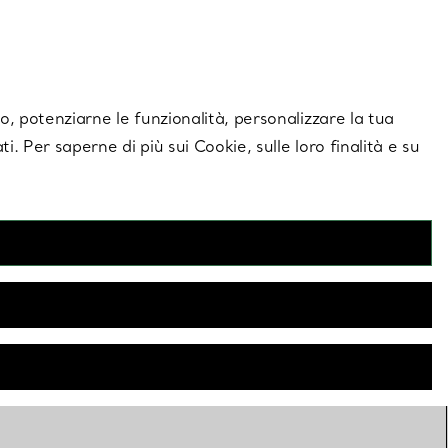
giornamenti esclusivi.
Contattaci
Accedi al tuo a
ito, potenziarne le funzionalità, personalizzare la tua
ti. Per saperne di più sui Cookie, sulle loro finalità e su