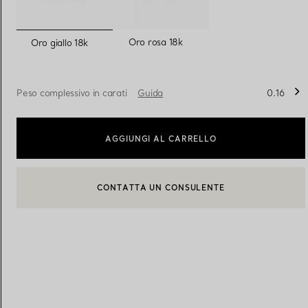
selezionato/i
Fedi per Lei
Fedi per Lui
Oro rosa 18k
Oro giallo 18k
Peso complessivo in carati
Guida
0.16
Prenota il tuo
appuntamento
con
AGGIUNGI AL CARRELLO
BOOK AN APPOINTMENT
CONTATTA UN CONSULENTE CLIENTI O PRENOTA UN APPU