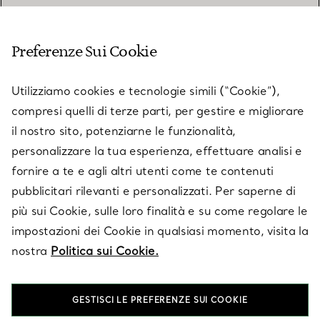
SERVIZIO CLIENTI
Preferenze Sui Cookie
SERVICES
Utilizziamo cookies e tecnologie simili (“Cookie”),
compresi quelli di terze parti, per gestire e migliorare
il nostro sito, potenziarne le funzionalità,
SU TIFFANY & CO.
personalizzare la tua esperienza, effettuare analisi e
fornire a te e agli altri utenti come te contenuti
pubblicitari rilevanti e personalizzati. Per saperne di
LEGALE
più sui Cookie, sulle loro finalità e su come regolare le
impostazioni dei Cookie in qualsiasi momento, visita la
nostra
Politica sui Cookie.
SEGUICI
GESTISCI LE PREFERENZE SUI COOKIE