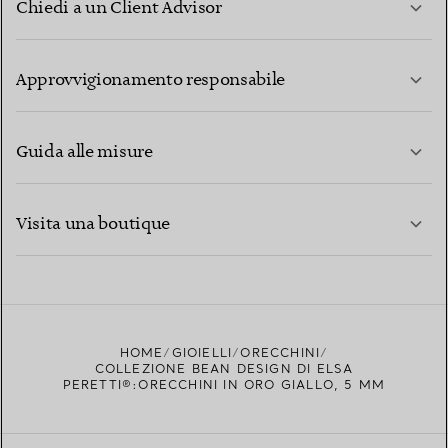
Chiedi a un Client Advisor
PER SAPERNE DI PIÙ
Approvvigionamento responsabile
Guida alle misure
CONTATTACI
PER SAPERNE DI PIÙ
Visita una boutique
PER SAPERNE DI PIÙ
TROVA LA BOUTIQUE PIÙ VICINA A TE
HOME
GIOIELLI
ORECCHINI
COLLEZIONE BEAN DESIGN DI ELSA
PERETTI®:ORECCHINI IN ORO GIALLO, 5 MM