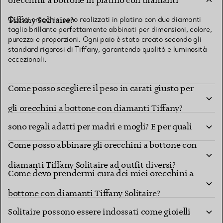
orecchini a bottone in platino con diamanti
TROVA LA BOUTIQUE PIÙ VICINA A TE
Tiffany Solitaire?
Questi orecchini sono realizzati in platino con due diamanti
taglio brillante perfettamente abbinati per dimensioni, colore,
purezza e proporzioni. Ogni paio è stato creato secondo gli
standard rigorosi di Tiffany, garantendo qualità e luminosità
eccezionali.
Come posso scegliere il peso in carati giusto per
Gli orecchini a bottone con diamanti Tiffany
gli orecchini a bottone con diamanti Tiffany?
sono regali adatti per madri e mogli? E per quali
Come posso abbinare gli orecchini a bottone con
occasioni?
diamanti Tiffany Solitaire ad outfit diversi?
Come devo prendermi cura dei miei orecchini a
Gli orecchini a bottone con diamanti Tiffany
bottone con diamanti Tiffany Solitaire?
Solitaire possono essere indossati come gioielli