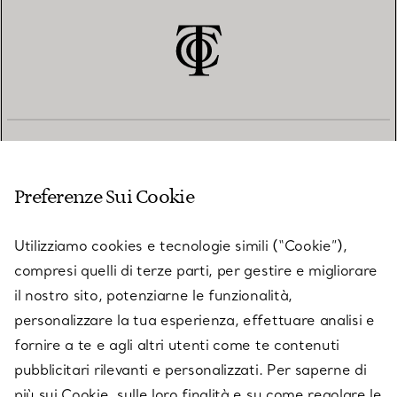
SERVIZIO CLIENTI
Preferenze Sui Cookie
SERVICES
Utilizziamo cookies e tecnologie simili (“Cookie”),
compresi quelli di terze parti, per gestire e migliorare
il nostro sito, potenziarne le funzionalità,
SU TIFFANY & CO.
personalizzare la tua esperienza, effettuare analisi e
fornire a te e agli altri utenti come te contenuti
pubblicitari rilevanti e personalizzati. Per saperne di
LEGALE
più sui Cookie, sulle loro finalità e su come regolare le