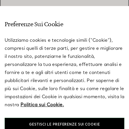
SERVIZIO CLIENTI
Preferenze Sui Cookie
SERVICES
Utilizziamo cookies e tecnologie simili (“Cookie”),
compresi quelli di terze parti, per gestire e migliorare
il nostro sito, potenziarne le funzionalità,
SU TIFFANY & CO.
personalizzare la tua esperienza, effettuare analisi e
fornire a te e agli altri utenti come te contenuti
pubblicitari rilevanti e personalizzati. Per saperne di
LEGALE
più sui Cookie, sulle loro finalità e su come regolare le
impostazioni dei Cookie in qualsiasi momento, visita la
nostra
Politica sui Cookie.
SEGUICI
GESTISCI LE PREFERENZE SUI COOKIE