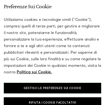
Preferenze Sui Cookie
SERVICES
Utilizziamo cookies e tecnologie simili (“Cookie”),
compresi quelli di terze parti, per gestire e migliorare
il nostro sito, potenziarne le funzionalità,
SU TIFFANY & CO.
personalizzare la tua esperienza, effettuare analisi e
fornire a te e agli altri utenti come te contenuti
pubblicitari rilevanti e personalizzati. Per saperne di
LEGALE
più sui Cookie, sulle loro finalità e su come regolare le
impostazioni dei Cookie in qualsiasi momento, visita la
nostra
Politica sui Cookie.
SEGUICI
GESTISCI LE PREFERENZE SUI COOKIE
Cambia posizione:
RIFIUTA I COOKIE FACOLTATIVI