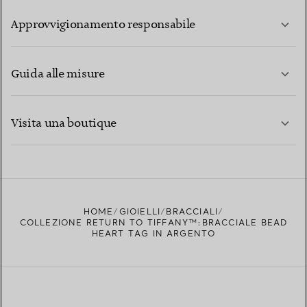
PER SAPERNE DI PIÙ
Approvvigionamento responsabile
Guida alle misure
CONTATTACI
PER SAPERNE DI PIÙ
Visita una boutique
PER SAPERNE DI PIÙ
TROVA LA BOUTIQUE PIÙ VICINA A TE
HOME
GIOIELLI
BRACCIALI
COLLEZIONE RETURN TO TIFFANY™:BRACCIALE BEAD
HEART TAG IN ARGENTO