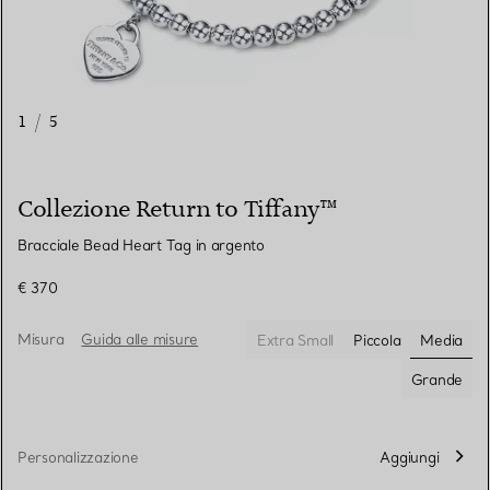
1
/
5
Collezione Return to Tiffany™
Bracciale Bead Heart Tag in argento
€ 370
Misura
Guida alle misure
Extra Small
Piccola
Media
selezio
Grande
Personalizzazione
Aggiungi