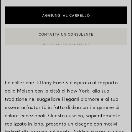
AGGIUNGI AL CARRELLO
CONTATTA UN CONSULENTE
CONTATTA UN CONSULENTE CLIENTI O PRENOTA UN APPUN
BOOK AN APPOINTMENT
La collezione Tiffany Facets è ispirata al rapporto
della Maison con la città di New York, alla sua
tradizione nel suggellare i legami d’amore e al suo
essere un’autorità in fatto di diamanti e gemme di
colore eccezionali. Questo cuscino, sapientemente
realizzato in lana, presenta un disegno con motivi
ispirati alle gemme sul bordo. Abbina questo cuscino