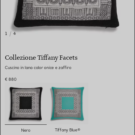
1
/
4
Collezione Tiffany Facets
Cuscino in lana color onice e zaffiro
€ 880
selezionato/i
Tiffany Blue®
Nero