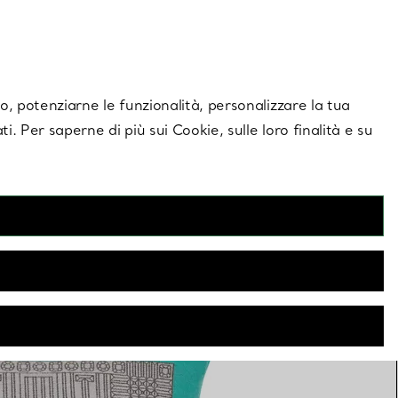
giornamenti esclusivi.
Contattaci
Accedi al tuo a
ito, potenziarne le funzionalità, personalizzare la tua
ti. Per saperne di più sui Cookie, sulle loro finalità e su