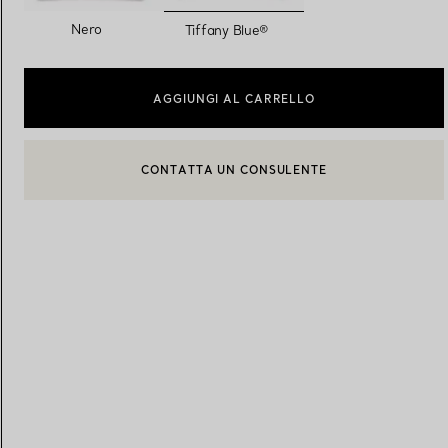
selezionato/i
Nero
Tiffany Blue®
Fedi per Lei
Fedi per Lui
AGGIUNGI AL CARRELLO
CONTATTA UN CONSULENTE
Prenota il tuo
appuntamento
con
CONTATTA UN CONSULENTE CLIENTI O PRENOTA UN APPU
BOOK AN APPOINTMENT