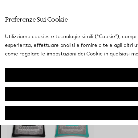
Entra nel mondo di 
Preferenze Sui Cookie
Vai alla pagina dei negozi
Utilizziamo cookies e tecnologie simili (“Cookie”), compres
esperienza, effettuare analisi e fornire a te e agli altri 
come regolare le impostazioni dei Cookie in qualsiasi mo
Collezione Tiffany Facets
Cuscino in lana color Tiffany Blue® e corniola
€ 880