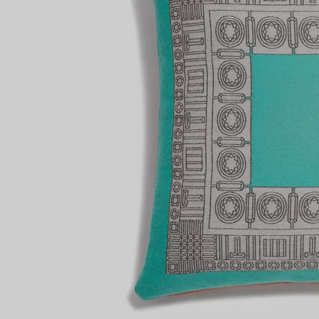
Anelli per coppie
Eternity Rings
 un esperto di diamanti Tiffany.
NTAMENTO