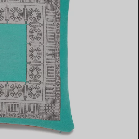
Elsa Peretti®
Come scegliere il tuo anello di
fidanzamento