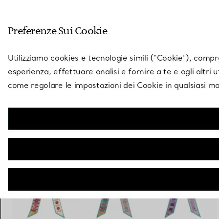
Entra nel mondo di 
Preferenze Sui Cookie
Vai alla pagina dei negozi
Utilizziamo cookies e tecnologie simili (“Cookie”), compres
esperienza, effettuare analisi e fornire a te e agli altri 
come regolare le impostazioni dei Cookie in qualsiasi mo
Collezione Tiffany Facets
Bandeau in seta multicolore
€ 200