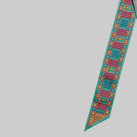
Anelli per coppie
Eternity Rings
 un esperto di diamanti Tiffany.
NTAMENTO