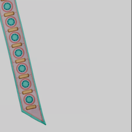
Elsa Peretti®
Come scegliere il tuo anello di
fidanzamento