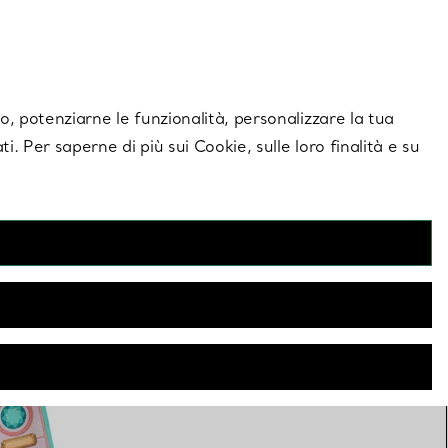
giornamenti esclusivi.
Contattaci
Accedi al tuo a
ito, potenziarne le funzionalità, personalizzare la tua
ti. Per saperne di più sui Cookie, sulle loro finalità e su