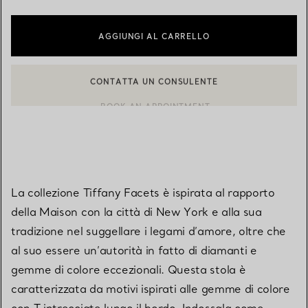
AGGIUNGI AL CARRELLO
CONTATTA UN CONSULENTE
CONTATTA UN CONSULENTE CLIENTI O PRENOTA UN APPUN
BOOK AN APPOINTMENT
La collezione Tiffany Facets è ispirata al rapporto
della Maison con la città di New York e alla sua
tradizione nel suggellare i legami d’amore, oltre che
al suo essere un’autorità in fatto di diamanti e
gemme di colore eccezionali. Questa stola è
caratterizzata da motivi ispirati alle gemme di colore
con T intrecciate lungo il bordo. Indossala come