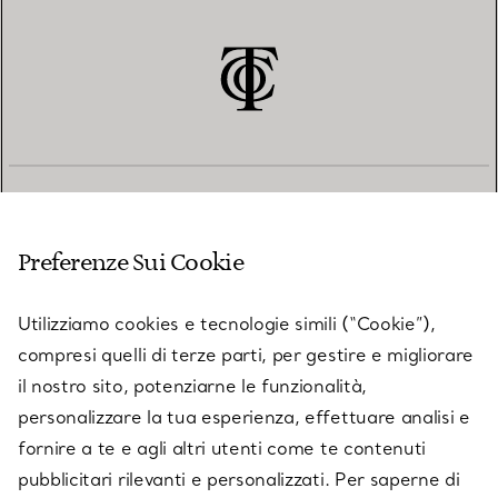
SERVIZIO CLIENTI
Preferenze Sui Cookie
SERVICES
Utilizziamo cookies e tecnologie simili (“Cookie”),
compresi quelli di terze parti, per gestire e migliorare
il nostro sito, potenziarne le funzionalità,
SU TIFFANY & CO.
personalizzare la tua esperienza, effettuare analisi e
fornire a te e agli altri utenti come te contenuti
pubblicitari rilevanti e personalizzati. Per saperne di
LEGALE