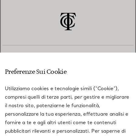
SERVIZIO CLIENTI
Preferenze Sui Cookie
SERVICES
Utilizziamo cookies e tecnologie simili (“Cookie”),
compresi quelli di terze parti, per gestire e migliorare
il nostro sito, potenziarne le funzionalità,
SU TIFFANY & CO.
personalizzare la tua esperienza, effettuare analisi e
fornire a te e agli altri utenti come te contenuti
pubblicitari rilevanti e personalizzati. Per saperne di
LEGALE