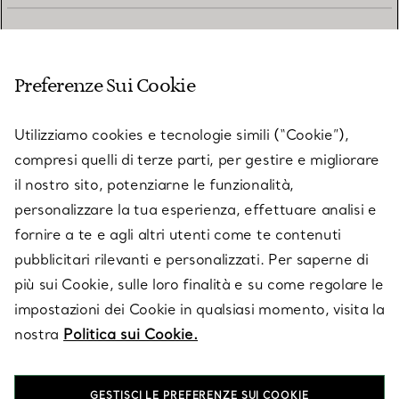
SERVIZIO CLIENTI
Preferenze Sui Cookie
SERVICES
Utilizziamo cookies e tecnologie simili (“Cookie”),
compresi quelli di terze parti, per gestire e migliorare
il nostro sito, potenziarne le funzionalità,
SU TIFFANY & CO.
personalizzare la tua esperienza, effettuare analisi e
fornire a te e agli altri utenti come te contenuti
pubblicitari rilevanti e personalizzati. Per saperne di
LEGALE
più sui Cookie, sulle loro finalità e su come regolare le
impostazioni dei Cookie in qualsiasi momento, visita la
nostra
Politica sui Cookie.
SEGUICI
GESTISCI LE PREFERENZE SUI COOKIE