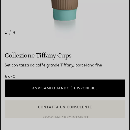
1
/
4
Collezione Tiffany Cups
Set con tazza da caffè grande Tiffany, porcellana fine
€ 670
AVVISAMI QUANDO È DISPONIBILE
CONTATTA UN CONSULENTE
CONTATTA UN CONSULENTE CLIENTI O PRENOTA UN APPUN
BOOK AN APPOINTMENT