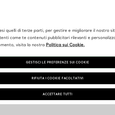
Tiffany.
Iscriviti
per ricevere le ultime notizie, ispirazioni selezionate e ag
i quelli di terze parti, per gestire e migliorare il nostro s
utenti come te contenuti pubblicitari rilevanti e personalizza
mento, visita la nostra
Politica sui Cookie.
GESTISCI LE PREFERENZE SUI COOKIE
RIFIUTA I COOKIE FACOLTATIVI
ACCETTARE TUTTI