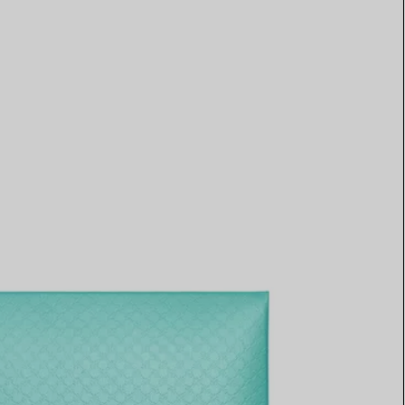
Elsa Peretti®
Come scegliere il tuo anello di
fidanzamento