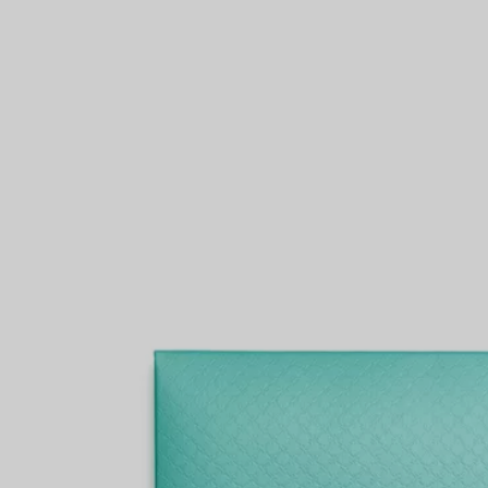
Anelli per coppie
Eternity Rings
 un esperto di diamanti Tiffany.