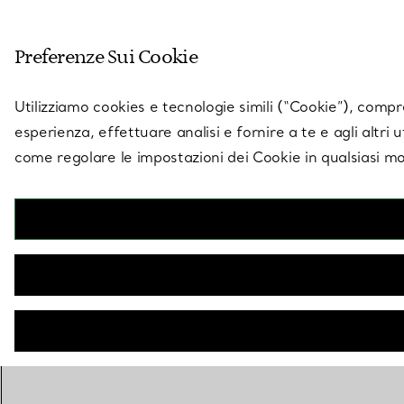
Entra nel mondo di 
Preferenze Sui Cookie
Vai alla pagina dei negozi
Utilizziamo cookies e tecnologie simili (“Cookie”), compres
esperienza, effettuare analisi e fornire a te e agli altri 
come regolare le impostazioni dei Cookie in qualsiasi mo
Tiffany
Pannetto lucidante per gioielli in tessuto
€ 15
AGGIUNGI AL CARRELLO