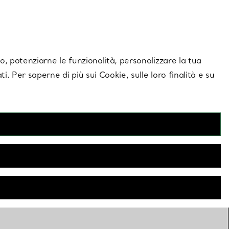
giornamenti esclusivi.
Contattaci
Accedi al tuo a
ito, potenziarne le funzionalità, personalizzare la tua
ti. Per saperne di più sui Cookie, sulle loro finalità e su