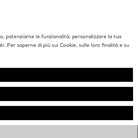
giornamenti esclusivi.
Contattaci
Accedi al tuo a
ito, potenziarne le funzionalità, personalizzare la tua
ti. Per saperne di più sui Cookie, sulle loro finalità e su