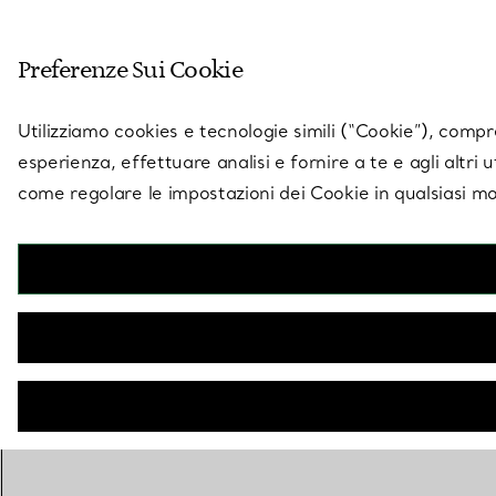
Entra nel mondo di 
Preferenze Sui Cookie
Vai alla pagina dei negozi
Utilizziamo cookies e tecnologie simili (“Cookie”), compres
esperienza, effettuare analisi e fornire a te e agli altri 
come regolare le impostazioni dei Cookie in qualsiasi mo
CONTATTA UN CONSULENTE PER IL TUO ACQUISTO
BOOK AN APPOINTMENT
CONTATTA UN CONSULENTE CLIENTI O PRENOTA UN APPU