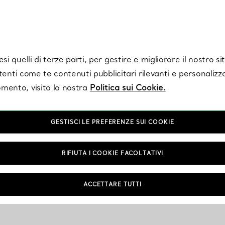
Tiffany.
Iscriviti
per ricevere le ultime notizie, ispirazioni selezionate e ag
i quelli di terze parti, per gestire e migliorare il nostro s
utenti come te contenuti pubblicitari rilevanti e personalizza
mento, visita la nostra
Politica sui Cookie.
GESTISCI LE PREFERENZE SUI COOKIE
NTAMENTO
RIFIUTA I COOKIE FACOLTATIVI
ACCETTARE TUTTI