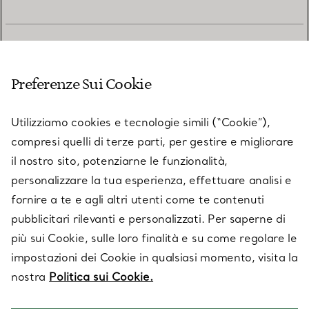
SERVIZIO CLIENTI
Preferenze Sui Cookie
SERVICES
Utilizziamo cookies e tecnologie simili (“Cookie”),
compresi quelli di terze parti, per gestire e migliorare
il nostro sito, potenziarne le funzionalità,
SU TIFFANY & CO.
personalizzare la tua esperienza, effettuare analisi e
fornire a te e agli altri utenti come te contenuti
pubblicitari rilevanti e personalizzati. Per saperne di
LEGALE
più sui Cookie, sulle loro finalità e su come regolare le
impostazioni dei Cookie in qualsiasi momento, visita la
nostra
Politica sui Cookie.
SEGUICI