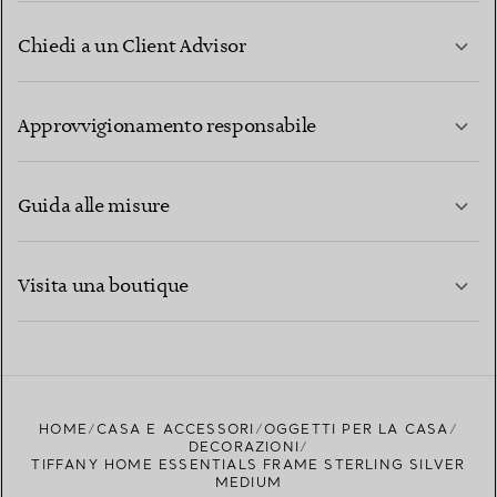
Chiedi a un Client Advisor
PER SAPERNE DI PIÙ
Approvvigionamento responsabile
Guida alle misure
CONTATTACI
PER SAPERNE DI PIÙ
Visita una boutique
PER SAPERNE DI PIÙ
TROVA LA BOUTIQUE PIÙ VICINA A TE
HOME
CASA E ACCESSORI
OGGETTI PER LA CASA
DECORAZIONI
TIFFANY HOME ESSENTIALS FRAME STERLING SILVER
MEDIUM