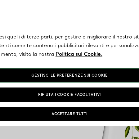
Tiffany.
Iscriviti
per ricevere le ultime notizie, ispirazioni selezionate e ag
i quelli di terze parti, per gestire e migliorare il nostro s
utenti come te contenuti pubblicitari rilevanti e personalizza
mento, visita la nostra
Politica sui Cookie.
GESTISCI LE PREFERENZE SUI COOKIE
RIFIUTA I COOKIE FACOLTATIVI
ACCETTARE TUTTI
NTAMENTO