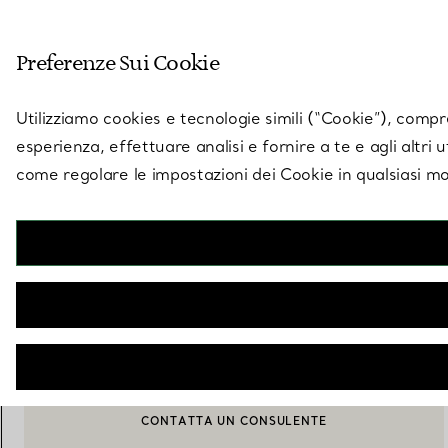
Entra nel mondo di 
Preferenze Sui Cookie
Vai alla pagina dei negozi
Utilizziamo cookies e tecnologie simili (“Cookie”), compres
esperienza, effettuare analisi e fornire a te e agli altri 
come regolare le impostazioni dei Cookie in qualsiasi mo
Collezione Tiffany Wisteria
Calice da vino rosso in cristallo
€ 440
AGGIUNGI AL CARRELLO
CONTATTA UN CONSULENTE
CONTATTA UN CONSULENTE CLIENTI O PRENOTA UN APPU