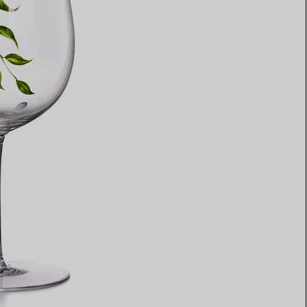
Elsa Peretti®
Come scegliere il tuo anello di
fidanzamento