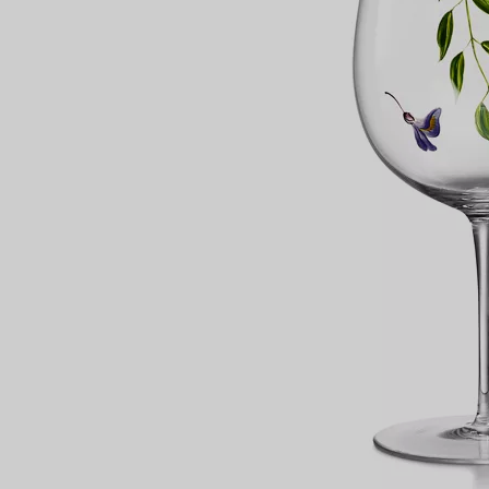
Anelli per coppie
Eternity Rings
 un esperto di diamanti Tiffany.