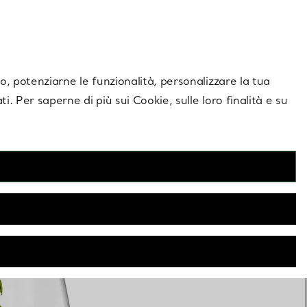
giornamenti esclusivi.
Contattaci
Accedi al tuo a
ito, potenziarne le funzionalità, personalizzare la tua
ti. Per saperne di più sui Cookie, sulle loro finalità e su