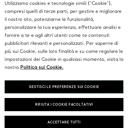
Utilizziamo cookies e tecnologie simili (“Cookie”),
compresi quelli di terze parti, per gestire e migliorare
il nostro sito, potenziarne le funzionalità,
SU TIFFANY & CO.
personalizzare la tua esperienza, effettuare analisi e
fornire a te e agli altri utenti come te contenuti
pubblicitari rilevanti e personalizzati. Per saperne di
LEGALE
più sui Cookie, sulle loro finalità e su come regolare le
impostazioni dei Cookie in qualsiasi momento, visita la
nostra
Politica sui Cookie.
SEGUICI
GESTISCI LE PREFERENZE SUI COOKIE
Cambia posizione:
RIFIUTA I COOKIE FACOLTATIVI
T&Co. 2026
ACCETTARE TUTTI