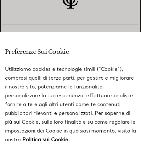
SERVIZIO CLIENTI
Preferenze Sui Cookie
SERVICES
Utilizziamo cookies e tecnologie simili (“Cookie”),
compresi quelli di terze parti, per gestire e migliorare
il nostro sito, potenziarne le funzionalità,
SU TIFFANY & CO.
personalizzare la tua esperienza, effettuare analisi e
fornire a te e agli altri utenti come te contenuti
pubblicitari rilevanti e personalizzati. Per saperne di
LEGALE
più sui Cookie, sulle loro finalità e su come regolare le
impostazioni dei Cookie in qualsiasi momento, visita la
nostra
Politica sui Cookie.
SEGUICI