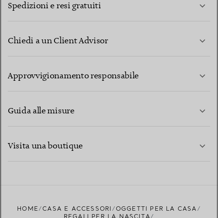
Spedizioni e resi gratuiti
Chiedi a un Client Advisor
PER SAPERNE DI PIÙ
Approvvigionamento responsabile
Guida alle misure
CONTATTACI
PER SAPERNE DI PIÙ
Visita una boutique
PER SAPERNE DI PIÙ
TROVA LA BOUTIQUE PIÙ VICINA A TE
HOME
CASA E ACCESSORI
OGGETTI PER LA CASA
REGALI PER LA NASCITA