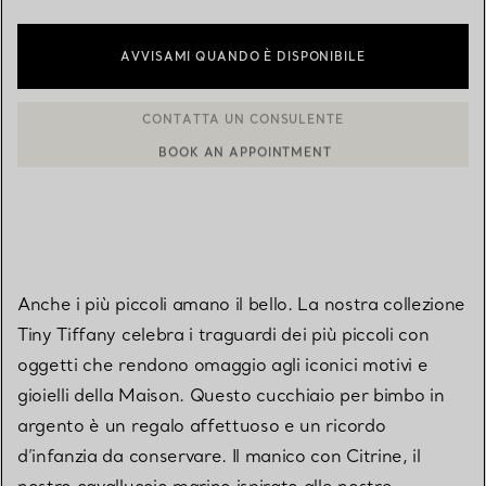
AVVISAMI QUANDO È DISPONIBILE
BOOK AN APPOINTMENT
CONTATTA UN CONSULENTE CLIENTI O PRENOTA UN APPUN
Anche i più piccoli amano il bello. La nostra collezione
Tiny Tiffany celebra i traguardi dei più piccoli con
oggetti che rendono omaggio agli iconici motivi e
gioielli della Maison. Questo cucchiaio per bimbo in
argento è un regalo affettuoso e un ricordo
d’infanzia da conservare. Il manico con Citrine, il
nostro cavalluccio marino ispirato alle nostre