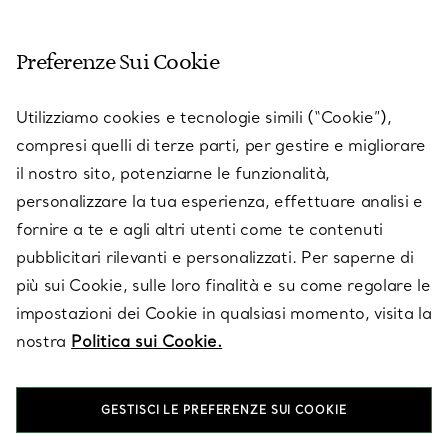
SERVIZIO CLIENTI
Preferenze Sui Cookie
SERVICES
Utilizziamo cookies e tecnologie simili (“Cookie”),
compresi quelli di terze parti, per gestire e migliorare
il nostro sito, potenziarne le funzionalità,
SU TIFFANY & CO.
personalizzare la tua esperienza, effettuare analisi e
fornire a te e agli altri utenti come te contenuti
pubblicitari rilevanti e personalizzati. Per saperne di
LEGALE
più sui Cookie, sulle loro finalità e su come regolare le
impostazioni dei Cookie in qualsiasi momento, visita la
nostra
Politica sui Cookie.
SEGUICI
GESTISCI LE PREFERENZE SUI COOKIE
Cambia posizione: