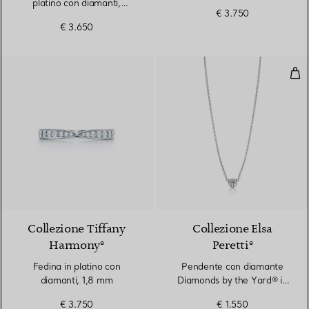
platino con diamanti,
€ 3.750
altezza 2 mm
€ 3.650
Pen
2 Materiali
Collezione Tiffany
Collezione Elsa
Harmony®
Peretti®
Fedina in platino con
Pendente con diamante
diamanti, 1,8 mm
Diamonds by the Yard® in
platino
€ 3.750
€ 1.550