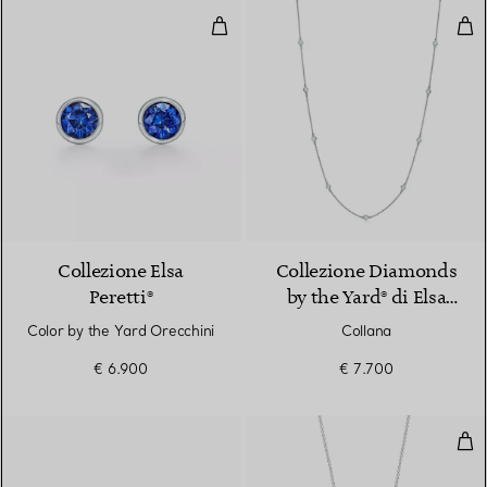
Color by the Yard Orecchini
Col
2 Materiali
Collezione Elsa
Collezione Diamonds
Peretti®
by the Yard® di Elsa
Peretti®
Color by the Yard Orecchini
Collana
€ 6.900
€ 7.700
Pen