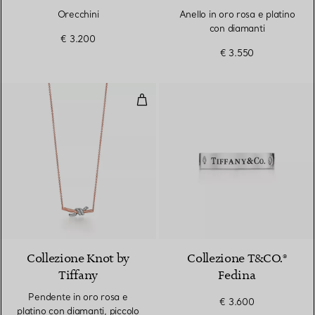
Peretti®
Orecchini
Anello in oro rosa e platino
con diamanti
€ 3.200
€ 3.550
Pendente in oro rosa e platino co
3 Materiali
Collezione Knot by
Collezione T&CO.®
Tiffany
Fedina
Pendente in oro rosa e
€ 3.600
platino con diamanti, piccolo