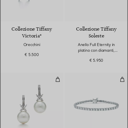
2 Materiali
Collezione Tiffany
Collezione Tiffany
Victoria®
Soleste
Orecchini
Anello Full Eternity in
platino con diamanti,
€ 5.500
altezza 2 mm
€ 5.950
Orecchini con perle e diamanti
Brac