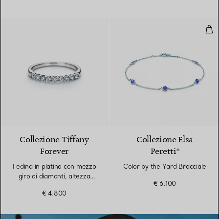
Col
Collezione Tiffany
Collezione Elsa
Forever
Peretti®
Fedina in platino con mezzo
Color by the Yard Bracciale
giro di diamanti, altezza
€ 6.100
2,2 mm
€ 4.800