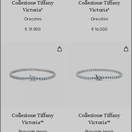
Collezione Tiffany
Collezione Tiffany
Victoria®
Victoria®
Orecchini
Orecchini
€ 31.900
€ 16.000
Bracciale tennis
Brac
Collezione Tiffany
Collezione Tiffany
Victoria®®
Victoria®®
Bracciale tennis
Bracciale tennis