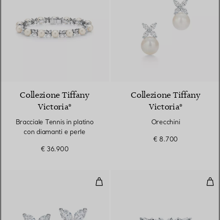
Collezione Tiffany
Collezione Tiffany
Victoria®
Victoria®
Bracciale Tennis in platino
Orecchini
con diamanti e perle
€ 8.700
€ 36.900
Orecchini
Anel