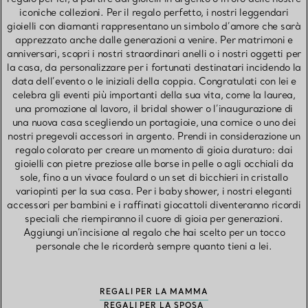
iconiche collezioni. Per il regalo perfetto, i nostri leggendari
gioielli con diamanti rappresentano un simbolo d’amore che sarà
apprezzato anche dalle generazioni a venire. Per matrimoni e
anniversari, scopri i nostri straordinari anelli o i nostri oggetti per
la casa, da personalizzare per i fortunati destinatari incidendo la
data dell’evento o le iniziali della coppia. Congratulati con lei e
celebra gli eventi più importanti della sua vita, come la laurea,
una promozione al lavoro, il bridal shower o l’inaugurazione di
una nuova casa scegliendo un portagioie, una cornice o uno dei
nostri pregevoli accessori in argento. Prendi in considerazione un
regalo colorato per creare un momento di gioia duraturo: dai
gioielli con pietre preziose alle borse in pelle o agli occhiali da
sole, fino a un vivace foulard o un set di bicchieri in cristallo
variopinti per la sua casa. Per i baby shower, i nostri eleganti
accessori per bambini e i raffinati giocattoli diventeranno ricordi
speciali che riempiranno il cuore di gioia per generazioni.
Aggiungi un’incisione al regalo che hai scelto per un tocco
personale che le ricorderà sempre quanto tieni a lei.
REGALI PER LA MAMMA
REGALI PER LA SPOSA