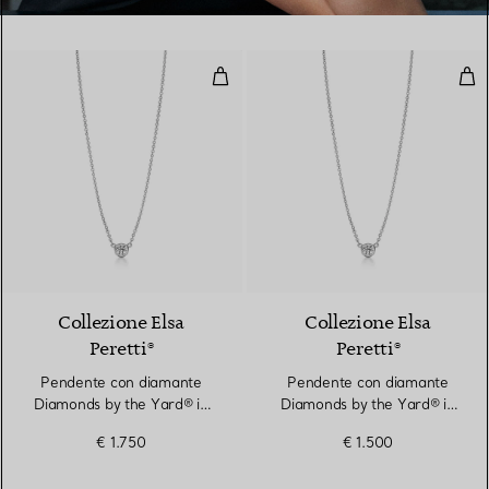
Pendente con diamante Diamonds
Pen
2 Materiali
Collezione Elsa
Collezione Elsa
Peretti®
Peretti®
Pendente con diamante
Pendente con diamante
Diamonds by the Yard® in
Diamonds by the Yard® in
platino
platino
€ 1.750
€ 1.500