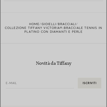
PER SAPERNE DI PIÙ
TROVA LA BOUTIQUE PIÙ VICINA A TE
HOME
GIOIELLI
BRACCIALI
COLLEZIONE TIFFANY VICTORIA®:BRACCIALE TENNIS IN
PLATINO CON DIAMANTI E PERLE
Novità da Tiffany
E-MAIL
ISCRIVITI