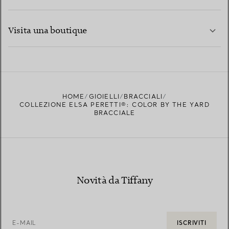
CONTATTACI
PER SAPERNE DI PIÙ
Visita una boutique
PER SAPERNE DI PIÙ
TROVA LA BOUTIQUE PIÙ VICINA A TE
HOME
GIOIELLI
BRACCIALI
COLLEZIONE ELSA PERETTI®: COLOR BY THE YARD
BRACCIALE
Novità da Tiffany
E-MAIL
ISCRIVITI