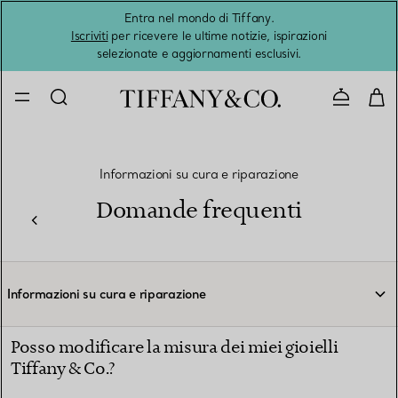
Entra nel mondo di Tiffany.
L'estat
Iscriviti
per ricevere le ultime notizie, ispirazioni
selezionate e aggiornamenti esclusivi.
Contatta
Informazioni su cura e riparazione
Domande frequenti
Informazioni su cura e riparazione
Posso modificare la misura dei miei gioielli
Tiffany & Co.?