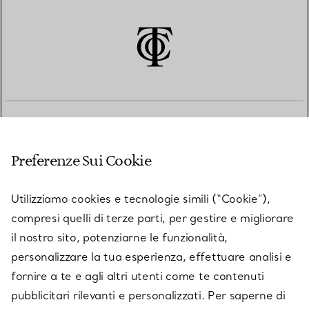
SERVIZIO CLIENTI
Preferenze Sui Cookie
SERVICES
Utilizziamo cookies e tecnologie simili (“Cookie”),
compresi quelli di terze parti, per gestire e migliorare
il nostro sito, potenziarne le funzionalità,
SU TIFFANY & CO.
personalizzare la tua esperienza, effettuare analisi e
fornire a te e agli altri utenti come te contenuti
pubblicitari rilevanti e personalizzati. Per saperne di
LEGALE