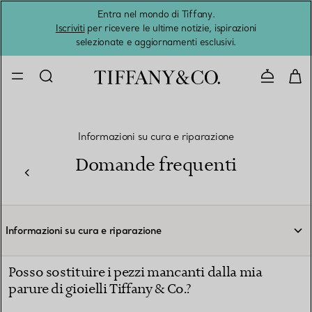
Entra nel mondo di Tiffany.
L'estat
Iscriviti
per ricevere le ultime notizie, ispirazioni
selezionate e aggiornamenti esclusivi.
Contatta
Informazioni su cura e riparazione
Domande frequenti
Informazioni su cura e riparazione
Posso sostituire i pezzi mancanti dalla mia
parure di gioielli Tiffany & Co.?