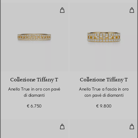
Anello True in oro con pavé di di
Anel
3 Materiali
Collezione Tiffany T
Collezione Tiffany T
Anello True in oro con pavé
Anello True a fascia in oro
di diamanti
con pavé di diamanti
€ 6.750
€ 9.800
Fede
Fed