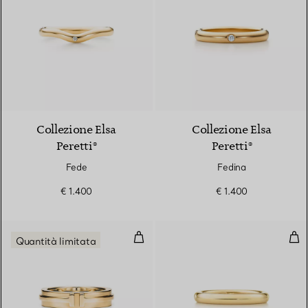
3 Materiali
Collezione Elsa
Collezione Elsa
Peretti®
Peretti®
Fede
Fedina
€ 1.400
€ 1.400
Anello in oro giallo
Fed
Quantità limitata