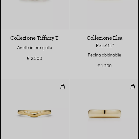
3 Materiali
Collezione Tiffany T
Collezione Elsa
Peretti®
Anello in oro giallo
Fedina abbinabile
€ 2.500
€ 1.200
Fede nuziale
Fede