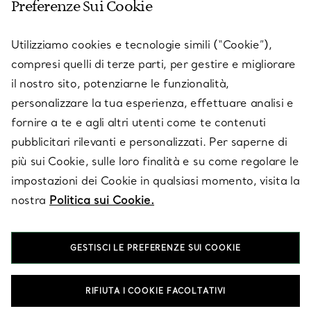
Preferenze Sui Cookie
SERVICES
Utilizziamo cookies e tecnologie simili (“Cookie”),
compresi quelli di terze parti, per gestire e migliorare
il nostro sito, potenziarne le funzionalità,
SU TIFFANY & CO.
personalizzare la tua esperienza, effettuare analisi e
fornire a te e agli altri utenti come te contenuti
pubblicitari rilevanti e personalizzati. Per saperne di
LEGALE
più sui Cookie, sulle loro finalità e su come regolare le
impostazioni dei Cookie in qualsiasi momento, visita la
nostra
Politica sui Cookie.
SEGUICI
GESTISCI LE PREFERENZE SUI COOKIE
Cambia posizione:
RIFIUTA I COOKIE FACOLTATIVI
T&Co. 2026