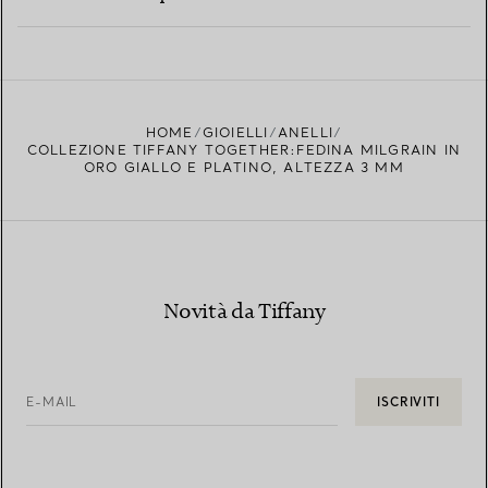
PER SAPERNE DI PIÙ
TROVA LA BOUTIQUE PIÙ VICINA A TE
HOME
GIOIELLI
ANELLI
COLLEZIONE TIFFANY TOGETHER:FEDINA MILGRAIN IN
ORO GIALLO E PLATINO, ALTEZZA 3 MM
Novità da Tiffany
E-MAIL
ISCRIVITI