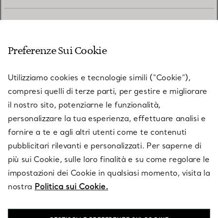
SERVIZIO CLIENTI
Preferenze Sui Cookie
SERVICES
Utilizziamo cookies e tecnologie simili (“Cookie”),
compresi quelli di terze parti, per gestire e migliorare
il nostro sito, potenziarne le funzionalità,
SU TIFFANY & CO.
personalizzare la tua esperienza, effettuare analisi e
fornire a te e agli altri utenti come te contenuti
pubblicitari rilevanti e personalizzati. Per saperne di
LEGALE
più sui Cookie, sulle loro finalità e su come regolare le
impostazioni dei Cookie in qualsiasi momento, visita la
nostra
Politica sui Cookie.
SEGUICI