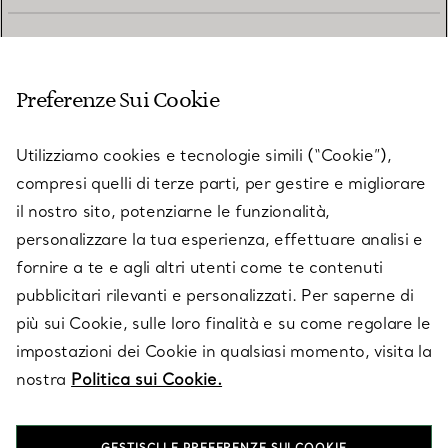
SERVIZIO CLIENTI
Preferenze Sui Cookie
SERVICES
Utilizziamo cookies e tecnologie simili (“Cookie”),
compresi quelli di terze parti, per gestire e migliorare
il nostro sito, potenziarne le funzionalità,
SU TIFFANY & CO.
personalizzare la tua esperienza, effettuare analisi e
fornire a te e agli altri utenti come te contenuti
pubblicitari rilevanti e personalizzati. Per saperne di
LEGALE
più sui Cookie, sulle loro finalità e su come regolare le
impostazioni dei Cookie in qualsiasi momento, visita la
nostra
Politica sui Cookie.
SEGUICI