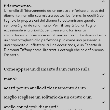
fidanzamento?
Un anello di fidanzamento da un carato si riferisce al peso del
diamante, non alla sua misura esatta. La forma, la qualità del
taglio e le proporzioni del diamante determinano quanto
sembrerà grande sulla mano. Per Tiffany & Co. un taglio
eccezionale è la priorità, per creare una luminosità
straordinaria a prescindere dal peso in carati. Un diamante da
un carato tagliato alla perfezione può avere una presenza e
una capacità di riflettere la luce eccezionali, e un Esperto di
Diamanti Tiffany potrà illustrarti i dettagli che ne definiscono
l’aspetto.
Come appare un diamante da un carato sulla
Quali sono i modelli e i tipi di montatura più
mano?
adatti per un anello di fidanzamento da un
Meglio scegliere un solitario da un carato o un
carato?
anello con piccoli diamanti?