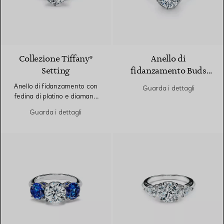
Collezione Tiffany®
Anello di
Setting
fidanzamento Buds
Tiffany & Co.
Anello di fidanzamento con
Guarda i dettagli
Schlumberger Taglio
fedina di platino e diamanti
Brillante con fedina in
montati a binario
Guarda i dettagli
platino con diamanti