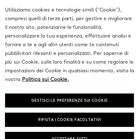
SERVICES
Utilizziamo cookies e tecnologie simili (“Cookie”),
compresi quelli di terze parti, per gestire e migliorare
il nostro sito, potenziarne le funzionalità,
SU TIFFANY & CO.
personalizzare la tua esperienza, effettuare analisi e
fornire a te e agli altri utenti come te contenuti
pubblicitari rilevanti e personalizzati. Per saperne di
LEGALE
più sui Cookie, sulle loro finalità e su come regolare le
impostazioni dei Cookie in qualsiasi momento, visita la
nostra
Politica sui Cookie.
SEGUICI
GESTISCI LE PREFERENZE SUI COOKIE
Cambia posizione:
RIFIUTA I COOKIE FACOLTATIVI
T&Co. 2026