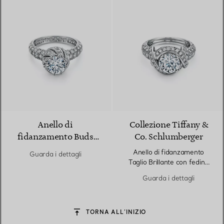
Anello di
Collezione Tiffany &
fidanzamento Buds
Co. Schlumberger
Tiffany & Co.
Anello di fidanzamento
Guarda i dettagli
Schlumberger Taglio
Taglio Brillante con fedina
Brillante con fedina in
in platino con diamanti
Guarda i dettagli
platino con diamanti
TORNA ALL’INIZIO