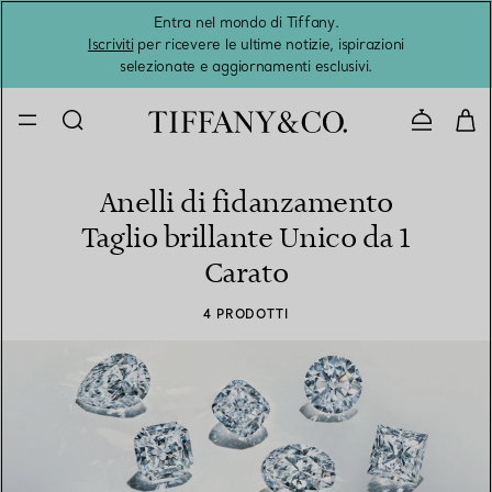
Entra nel mondo di Tiffany.
L'estat
Iscriviti
per ricevere le ultime notizie, ispirazioni
selezionate e aggiornamenti esclusivi.
Contatta
Anelli di fidanzamento
Taglio brillante Unico da 1
Carato
4 PRODOTTI