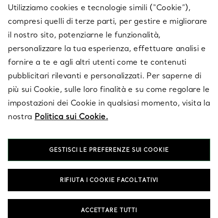
Utilizziamo cookies e tecnologie simili (“Cookie”),
compresi quelli di terze parti, per gestire e migliorare
il nostro sito, potenziarne le funzionalità,
SU TIFFANY & CO.
personalizzare la tua esperienza, effettuare analisi e
fornire a te e agli altri utenti come te contenuti
pubblicitari rilevanti e personalizzati. Per saperne di
LEGALE
più sui Cookie, sulle loro finalità e su come regolare le
impostazioni dei Cookie in qualsiasi momento, visita la
nostra
Politica sui Cookie.
SEGUICI
GESTISCI LE PREFERENZE SUI COOKIE
Cambia posizione:
RIFIUTA I COOKIE FACOLTATIVI
T&Co. 2026
ACCETTARE TUTTI