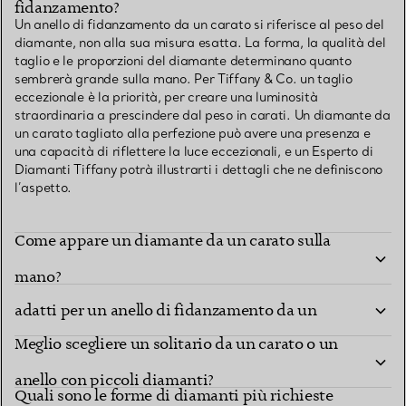
fidanzamento?
Un anello di fidanzamento da un carato si riferisce al peso del
diamante, non alla sua misura esatta. La forma, la qualità del
taglio e le proporzioni del diamante determinano quanto
sembrerà grande sulla mano. Per Tiffany & Co. un taglio
eccezionale è la priorità, per creare una luminosità
straordinaria a prescindere dal peso in carati. Un diamante da
un carato tagliato alla perfezione può avere una presenza e
una capacità di riflettere la luce eccezionali, e un Esperto di
Diamanti Tiffany potrà illustrarti i dettagli che ne definiscono
l’aspetto.
Come appare un diamante da un carato sulla
Quali sono i modelli e i tipi di montatura più
mano?
adatti per un anello di fidanzamento da un
Meglio scegliere un solitario da un carato o un
carato?
anello con piccoli diamanti?
Quali sono le forme di diamanti più richieste