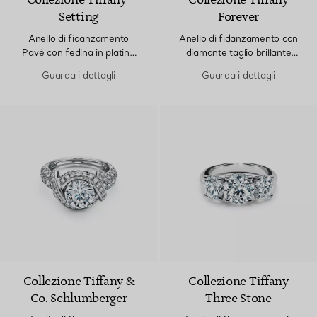
Collezione Tiffany®
Collezione Tiffany
Setting
Forever
Anello di fidanzamento
Anello di fidanzamento con
Pavé con fedina in platino
diamante taglio brillante
con pavé di diamanti
con fedina in platino e pavé
Guarda i dettagli
Guarda i dettagli
di diamanti
Collezione Tiffany &
Collezione Tiffany
Co. Schlumberger
Three Stone