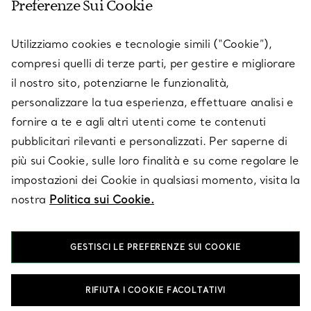
Preferenze Sui Cookie
SERVICES
Utilizziamo cookies e tecnologie simili (“Cookie”),
compresi quelli di terze parti, per gestire e migliorare
il nostro sito, potenziarne le funzionalità,
SU TIFFANY & CO.
personalizzare la tua esperienza, effettuare analisi e
fornire a te e agli altri utenti come te contenuti
pubblicitari rilevanti e personalizzati. Per saperne di
LEGALE
più sui Cookie, sulle loro finalità e su come regolare le
impostazioni dei Cookie in qualsiasi momento, visita la
nostra
Politica sui Cookie.
SEGUICI
GESTISCI LE PREFERENZE SUI COOKIE
Cambia posizione:
RIFIUTA I COOKIE FACOLTATIVI
T&Co. 2026