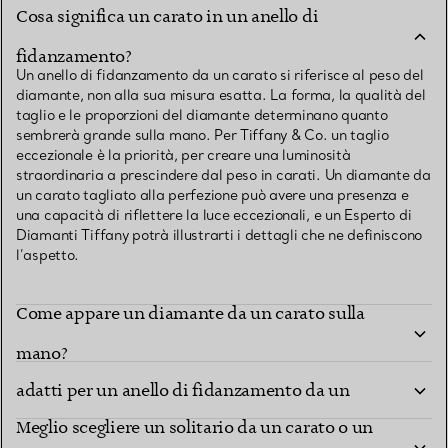
Cosa significa un carato in un anello di
fidanzamento?
Un anello di fidanzamento da un carato si riferisce al peso del
diamante, non alla sua misura esatta. La forma, la qualità del
taglio e le proporzioni del diamante determinano quanto
sembrerà grande sulla mano. Per Tiffany & Co. un taglio
eccezionale è la priorità, per creare una luminosità
straordinaria a prescindere dal peso in carati. Un diamante da
un carato tagliato alla perfezione può avere una presenza e
una capacità di riflettere la luce eccezionali, e un Esperto di
Diamanti Tiffany potrà illustrarti i dettagli che ne definiscono
l’aspetto.
Come appare un diamante da un carato sulla
Quali sono i modelli e i tipi di montatura più
mano?
adatti per un anello di fidanzamento da un
Meglio scegliere un solitario da un carato o un
carato?