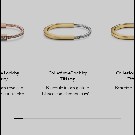
e Lock by
Collezione Lock by
Collezion
fany
Tiffany
Tif
 oro rosa con
Bracciale in oro giallo e
Bracciale i
 a tutto giro
bianco con diamanti pavé a
mezzo giro