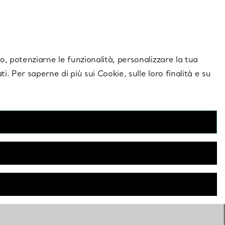
giornamenti esclusivi.
Contattaci
Accedi al tuo a
ito, potenziarne le funzionalità, personalizzare la tua
ti. Per saperne di più sui Cookie, sulle loro finalità e su