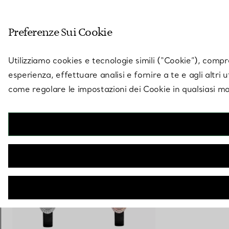
Entra nel mondo di 
Preferenze Sui Cookie
Vai alla pagina dei negozi
Utilizziamo cookies e tecnologie simili (“Cookie”), compres
esperienza, effettuare analisi e fornire a te e agli altri 
come regolare le impostazioni dei Cookie in qualsiasi mo
Collezione Tiffany Cocktail
Orologio a 2 sfere Pavé, 21 x 34 mm
€ 29.800