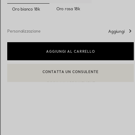
selezionato/i
Oro rosa 18k
Oro bianco 18k
Fedi per Lei
Fedi per Lui
Personalizzazione
Aggiungi
Prenota il tuo
appuntamento
con
AGGIUNGI AL CARRELLO
BOOK AN APPOINTMENT
CONTATTA UN CONSULENTE CLIENTI O PRENOTA UN APPU