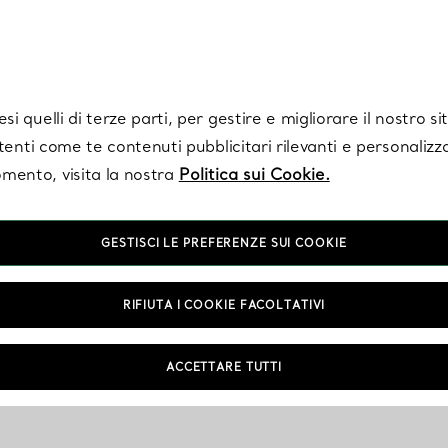
Tiffany.
Iscriviti
per ricevere le ultime notizie, ispirazioni selezionate e ag
i quelli di terze parti, per gestire e migliorare il nostro s
utenti come te contenuti pubblicitari rilevanti e personalizza
mento, visita la nostra
Politica sui Cookie.
GESTISCI LE PREFERENZE SUI COOKIE
RIFIUTA I COOKIE FACOLTATIVI
ACCETTARE TUTTI