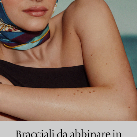
Anelli per coppie
Eternity Rings
 un esperto di diamanti Tiffany.
Bracciali da abbinare in