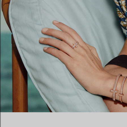
Fedi per Lei
Fedi per Lui
Prenota il tuo
appuntamento
con