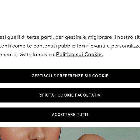
Tiffany.
Iscriviti
per ricevere le ultime notizie, ispirazioni selezionate e ag
i quelli di terze parti, per gestire e migliorare il nostro s
utenti come te contenuti pubblicitari rilevanti e personalizza
mento, visita la nostra
Politica sui Cookie.
GESTISCI LE PREFERENZE SUI COOKIE
RIFIUTA I COOKIE FACOLTATIVI
ACCETTARE TUTTI