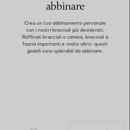
abbinare
Elsa Peretti®
Come scegliere il tuo anello di
Crea un tuo abbinamento personale
fidanzamento
con i nostri bracciali più desiderati.
Raffinati bracciali a catena, bracciali a
fascia importanti e molto altro: questi
gioielli sono splendidi da abbinare.