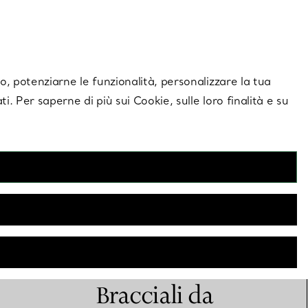
giornamenti esclusivi.
Contattaci
Accedi al tuo
ito, potenziarne le funzionalità, personalizzare la tua
ti. Per saperne di più sui Cookie, sulle loro finalità e su
Bracciali da