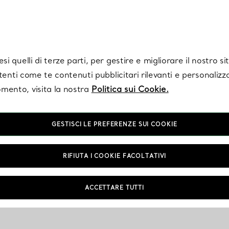
Tiffany.
Iscriviti
per ricevere le ultime notizie, ispirazioni selezionate e ag
i quelli di terze parti, per gestire e migliorare il nostro s
utenti come te contenuti pubblicitari rilevanti e personalizza
mento, visita la nostra
Politica sui Cookie.
GESTISCI LE PREFERENZE SUI COOKIE
RIFIUTA I COOKIE FACOLTATIVI
ACCETTARE TUTTI
NTAMENTO