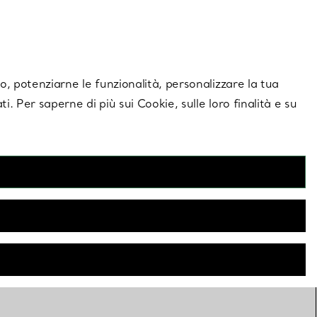
giornamenti esclusivi.
Contattaci
Accedi al tuo a
ito, potenziarne le funzionalità, personalizzare la tua
ti. Per saperne di più sui Cookie, sulle loro finalità e su