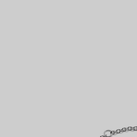
Anelli per coppie
Eternity Rings
 un esperto di diamanti Tiffany.