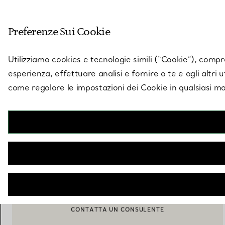
Entra nel mondo di 
Preferenze Sui Cookie
Vai alla pagina dei negozi
Utilizziamo cookies e tecnologie simili (“Cookie”), compres
esperienza, effettuare analisi e fornire a te e agli altri 
come regolare le impostazioni dei Cookie in qualsiasi mo
Collezione Tiffany 1837™
Bracciale a catena con cerchi intrecciati in argento e oro giallo
€ 1.050
AGGIUNGI AL CARRELLO
BOOK AN APPOINTMENT
CONTATTA UN CONSULENTE CLIENTI O PRENOTA UN APPU