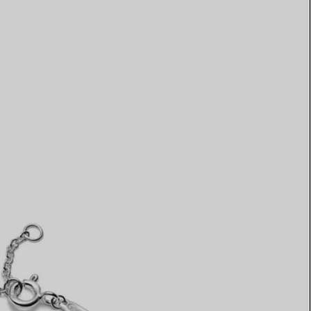
Elsa Peretti®
Come scegliere il tuo anello di
fidanzamento