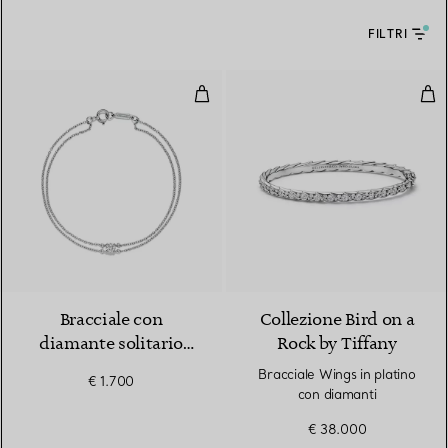
FILTRI
Bracciale con diamante solitario 
Bra
Bracciale con
Collezione Bird on a
diamante solitario
Rock by Tiffany
Tiffany
Bracciale Wings in platino
€ 1.700
con diamanti
€ 38.000