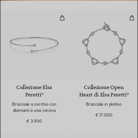
Bracciale a cerchio con diamanti
Brac
3 Materiali
Collezione Elsa
Collezione Open
Peretti®
Heart di Elsa Peretti®
Bracciale a cerchio con
Bracciale in platino
diamanti a una corona
€ 17.000
€ 3.900