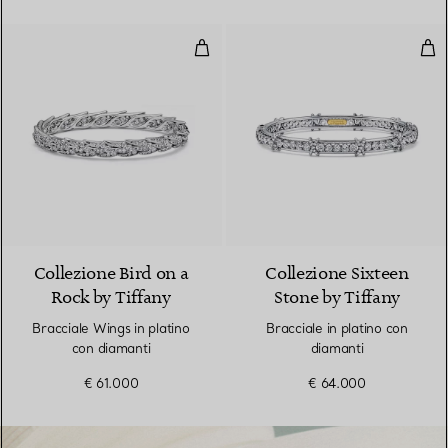
Bracciale Wings in platino con di
Brac
Collezione Bird on a
Collezione Sixteen
Rock by Tiffany
Stone by Tiffany
Bracciale Wings in platino
Bracciale in platino con
con diamanti
diamanti
€ 61.000
€ 64.000