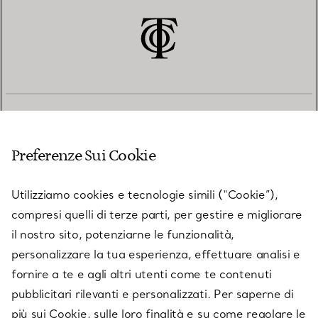
SERVIZIO CLIENTI
Preferenze Sui Cookie
SERVICES
Utilizziamo cookies e tecnologie simili (“Cookie”),
compresi quelli di terze parti, per gestire e migliorare
il nostro sito, potenziarne le funzionalità,
SU TIFFANY & CO.
personalizzare la tua esperienza, effettuare analisi e
fornire a te e agli altri utenti come te contenuti
pubblicitari rilevanti e personalizzati. Per saperne di
LEGALE
più sui Cookie, sulle loro finalità e su come regolare le