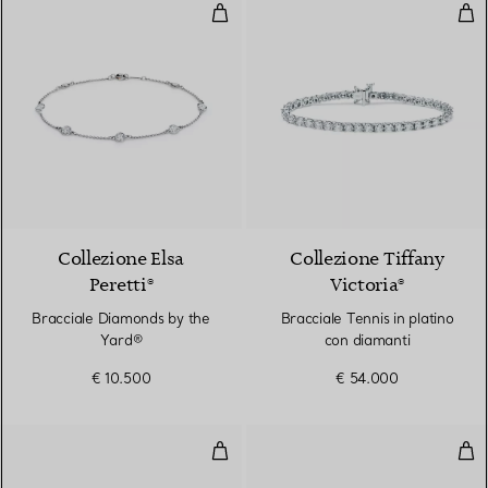
Bracciale Diamonds by the Yard
Brac
Collezione Elsa
Collezione Tiffany
Peretti®
Victoria®
Bracciale Diamonds by the
Bracciale Tennis in platino
Yard®
con diamanti
€ 10.500
€ 54.000
Bracciale tennis
Brac