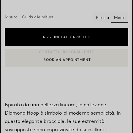
Misura
Guida alle misure
Piccola
Media
selezio
AGGIUNGI AL CARRELLO
BOOK AN APPOINTMENT
CONTATTA UN CONSULENTE CLIENTI O PRENOTA UN APPUN
Ispirata da una bellezza lineare, la collezione
Diamond Hoop è simbolo di moderna semplicità. In
questo elegante bracciale, le sue estremità
sovrapposte sono impreziosite da scintillanti