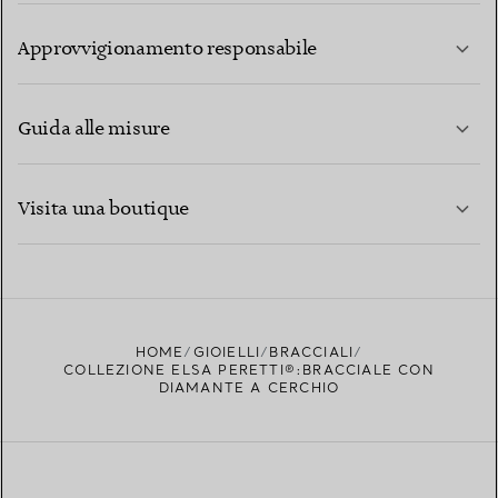
PER SAPERNE DI PIÙ
Approvvigionamento responsabile
Guida alle misure
CONTATTACI
PER SAPERNE DI PIÙ
Visita una boutique
PER SAPERNE DI PIÙ
TROVA LA BOUTIQUE PIÙ VICINA A TE
HOME
GIOIELLI
BRACCIALI
COLLEZIONE ELSA PERETTI®:BRACCIALE CON
DIAMANTE A CERCHIO