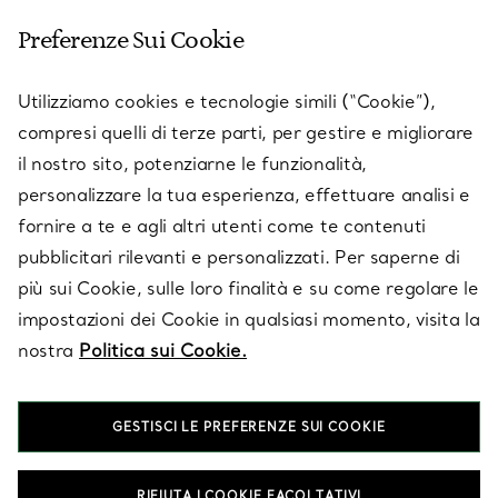
Preferenze Sui Cookie
SERVICES
Utilizziamo cookies e tecnologie simili (“Cookie”),
compresi quelli di terze parti, per gestire e migliorare
il nostro sito, potenziarne le funzionalità,
SU TIFFANY & CO.
personalizzare la tua esperienza, effettuare analisi e
fornire a te e agli altri utenti come te contenuti
pubblicitari rilevanti e personalizzati. Per saperne di
LEGALE
più sui Cookie, sulle loro finalità e su come regolare le
impostazioni dei Cookie in qualsiasi momento, visita la
nostra
Politica sui Cookie.
SEGUICI
GESTISCI LE PREFERENZE SUI COOKIE
Cambia posizione:
RIFIUTA I COOKIE FACOLTATIVI