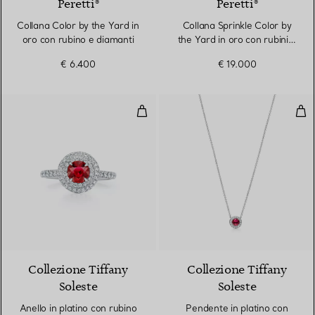
Peretti®
Peretti®
Collana Color by the Yard in
Collana Sprinkle Color by
oro con rubino e diamanti
the Yard in oro con rubini e
diamanti
€ 6.400
€ 19.000
Anello in platino con rubino e di
Pen
3 gemstones
Collezione Tiffany
Collezione Tiffany
Soleste
Soleste
Anello in platino con rubino
Pendente in platino con