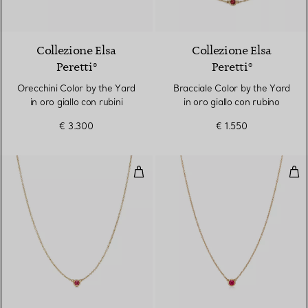
2 Materiali
Collezione Elsa
Collezione Elsa
Peretti®
Peretti®
Orecchini Color by the Yard
Bracciale Color by the Yard
in oro giallo con rubini
in oro giallo con rubino
€ 3.300
€ 1.550
Pendente Color by the Yard in oro
Pen