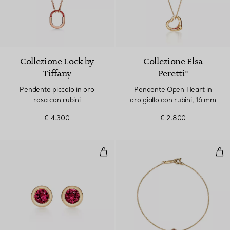
Collezione Lock by
Collezione Elsa
Tiffany
Peretti®
Pendente piccolo in oro
Pendente Open Heart in
rosa con rubini
oro giallo con rubini, 16 mm
€ 4.300
€ 2.800
Orecchini Color by the Yard in oro
Brac