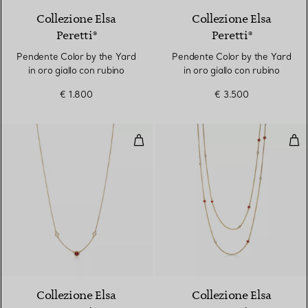
Collezione Elsa
Collezione Elsa
Peretti®
Peretti®
Pendente Color by the Yard
Pendente Color by the Yard
in oro giallo con rubino
in oro giallo con rubino
€ 1.800
€ 3.500
Collana Color by the Yard in oro
Coll
2 Materiali
Collezione Elsa
Collezione Elsa