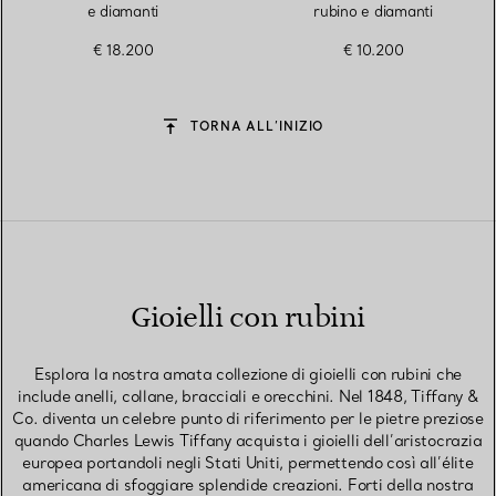
e diamanti
rubino e diamanti
€ 18.200
€ 10.200
TORNA ALL’INIZIO
Gioielli con rubini
Esplora la nostra amata collezione di gioielli con rubini che
include anelli, collane, bracciali e orecchini. Nel 1848, Tiffany &
Co. diventa un celebre punto di riferimento per le pietre preziose
quando Charles Lewis Tiffany acquista i gioielli dell’aristocrazia
europea portandoli negli Stati Uniti, permettendo così all’élite
americana di sfoggiare splendide creazioni. Forti della nostra