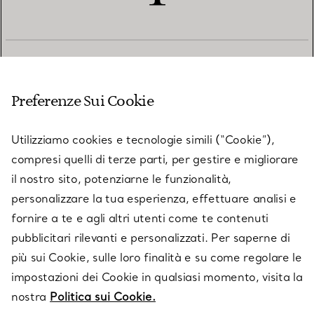
SERVIZIO CLIENTI
Preferenze Sui Cookie
SERVICES
Utilizziamo cookies e tecnologie simili (“Cookie”),
compresi quelli di terze parti, per gestire e migliorare
il nostro sito, potenziarne le funzionalità,
SU TIFFANY & CO.
personalizzare la tua esperienza, effettuare analisi e
fornire a te e agli altri utenti come te contenuti
pubblicitari rilevanti e personalizzati. Per saperne di
LEGALE
più sui Cookie, sulle loro finalità e su come regolare le
impostazioni dei Cookie in qualsiasi momento, visita la
nostra
Politica sui Cookie.
SEGUICI