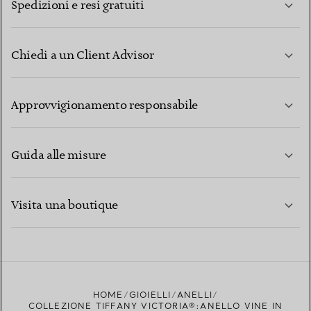
Spedizioni e resi gratuiti
Chiedi a un Client Advisor
PER SAPERNE DI PIÙ
Approvvigionamento responsabile
Guida alle misure
CONTATTACI
PER SAPERNE DI PIÙ
Visita una boutique
PER SAPERNE DI PIÙ
TROVA LA BOUTIQUE PIÙ VICINA A TE
HOME
GIOIELLI
ANELLI
COLLEZIONE TIFFANY VICTORIA®:ANELLO VINE IN