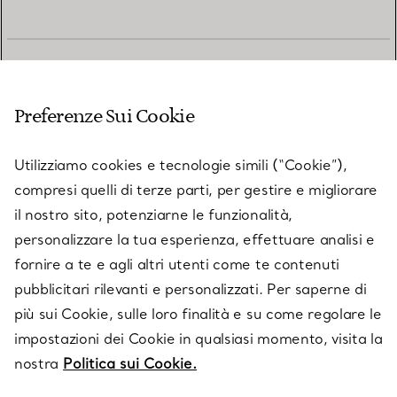
SERVIZIO CLIENTI
Preferenze Sui Cookie
SERVICES
Utilizziamo cookies e tecnologie simili (“Cookie”),
compresi quelli di terze parti, per gestire e migliorare
il nostro sito, potenziarne le funzionalità,
SU TIFFANY & CO.
personalizzare la tua esperienza, effettuare analisi e
fornire a te e agli altri utenti come te contenuti
pubblicitari rilevanti e personalizzati. Per saperne di
LEGALE
più sui Cookie, sulle loro finalità e su come regolare le
impostazioni dei Cookie in qualsiasi momento, visita la
nostra
Politica sui Cookie.
SEGUICI