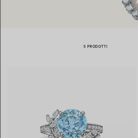
Fedi per Lei
Fedi per Lui
5 PRODOTTI
Prenota il tuo
appuntamento
con