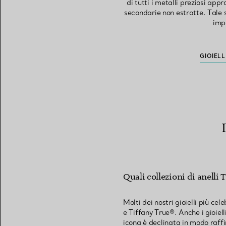
di tutti i metalli preziosi appr
secondarie non estratte. Tale 
impa
GIOIELL
Quali collezioni di anelli 
Molti dei nostri gioielli più cele
e Tiffany True®. Anche i gioielli
icona è declinata in modo raffin