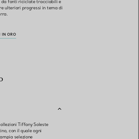
 da fonti riciclate tracciabili e
 ulteriori progressi in tema di
erra.
I IN ORO
o
 collezioni Tiffany Soleste
ino, con il quale ogni
l’ampia selezione