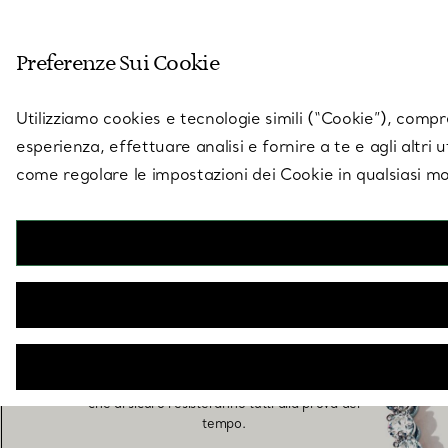
Entra nel mondo di 
Preferenze Sui Cookie
Vai alla pagina dei negozi
Utilizziamo cookies e tecnologie simili (“Cookie”), compres
esperienza, effettuare analisi e fornire a te e agli altri 
come regolare le impostazioni dei Cookie in qualsiasi mo
Gioielli in platino
I nostri raffinati gioielli in platino aggiungono un
tocco di eleganza al tuo look sia di giorno che di
sera. Esplora i nostri modelli classici e moderni:
da anelli a orecchini, collane e bracciali in platino,
che di sicuro resisteranno tutti alla prova del
tempo.