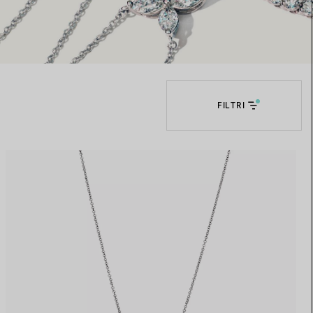
Elsa Peretti®
Come scegliere il tuo anello di
fidanzamento
FILTRI