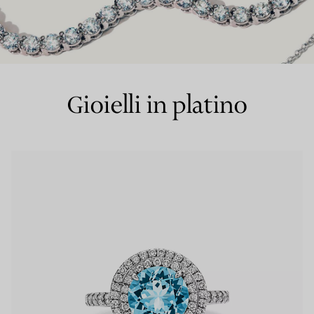
Anelli per coppie
Eternity Rings
Gioielli in platino
 un esperto di diamanti Tiffany.