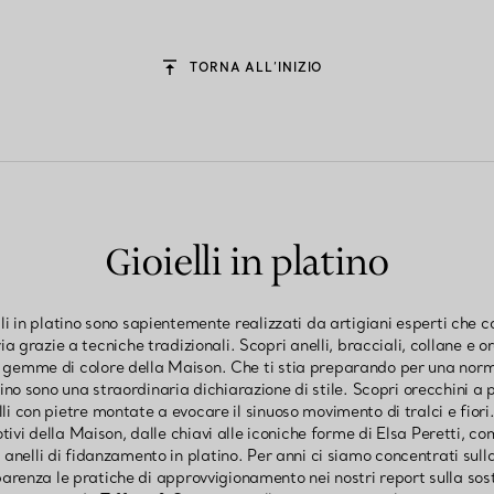
TORNA ALL’INIZIO
Gioielli in platino
elli in platino sono sapientemente realizzati da artigiani esperti che c
ia grazie a tecniche tradizionali. Scopri anelli, bracciali, collane e or
e gemme di colore della Maison. Che ti stia preparando per una norm
atino sono una straordinaria dichiarazione di stile. Scopri orecchini a p
lli con pietre montate a evocare il sinuoso movimento di tralci e fiori.
tivi della Maison, dalle chiavi alle iconiche forme di Elsa Peretti,
anelli di fidanzamento in platino. Per anni ci siamo concentrati sulla
arenza le pratiche di approvvigionamento nei nostri report sulla sost