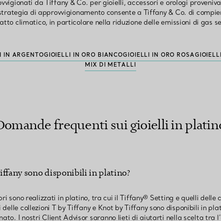
ovvigionati da Tiffany & Co. per gioielli, accessori e orologi proveniva
strategia di approvvigionamento consente a Tiffany & Co. di compiere
tto climatico, in particolare nella riduzione delle emissioni di gas s
I IN ARGENTO
GIOIELLI IN ORO BIANCO
GIOIELLI IN ORO ROSA
GIOIELL
MIX DI METALLI
Domande frequenti sui gioielli in platin
Tiffany sono disponibili in platino?
bri sono realizzati in platino, tra cui il Tiffany® Setting e quelli delle
 delle collezioni T by Tiffany e Knot by Tiffany sono disponibili in plat
ato. I nostri Client Advisor saranno lieti di aiutarti nella scelta tra 